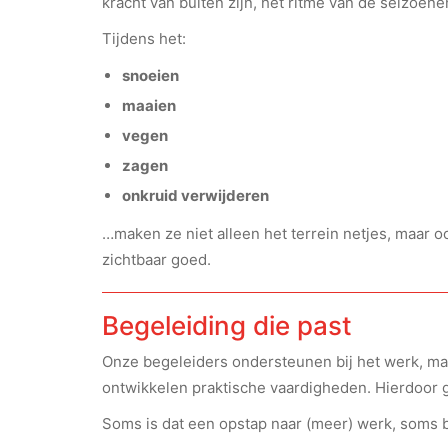
kracht van buiten zijn, het ritme van de seizoen
Tijdens het:
snoeien
maaien
vegen
zagen
onkruid verwijderen
…maken ze niet alleen het terrein netjes, maar
zichtbaar goed.
Begeleiding die past
Onze begeleiders ondersteunen bij het werk, maa
ontwikkelen praktische vaardigheden. Hierdoor g
Soms is dat een opstap naar (meer) werk, soms b