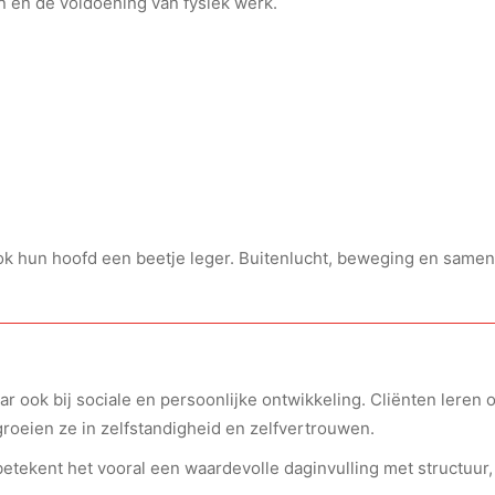
en en de voldoening van fysiek werk.
 ook hun hoofd een beetje leger. Buitenlucht, beweging en sam
r ook bij sociale en persoonlijke ontwikkeling. Cliënten lere
roeien ze in zelfstandigheid en zelfvertrouwen.
etekent het vooral een waardevolle daginvulling met structuur,