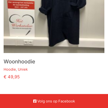
Woonhoodie
Hoodie
,
Uniek
€
49,95
Volg ons op Facebook