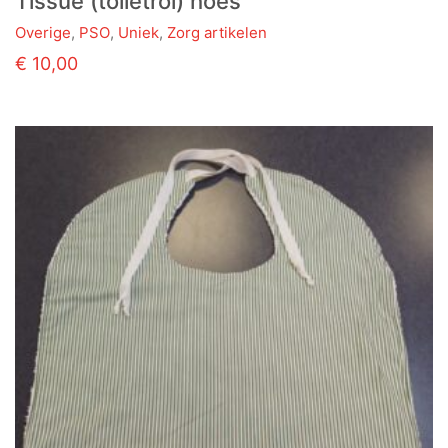
Tissue (toiletrol) hoes
Overige
,
PSO
,
Uniek
,
Zorg artikelen
Dit
€
10,00
product
heeft
meerdere
variaties.
Deze
optie
kan
gekozen
worden
op
de
productpagina