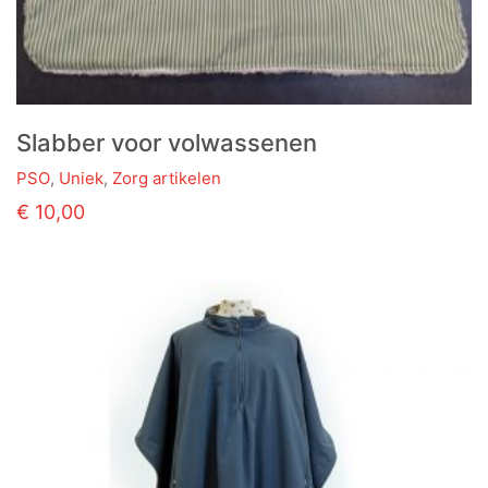
Slabber voor volwassenen
PSO
,
Uniek
,
Zorg artikelen
€
10,00