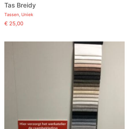
Tas Breidy
Tassen
,
Uniek
Dit
€
25,00
product
heeft
meerdere
variaties.
Deze
optie
kan
gekozen
worden
op
de
productpagina