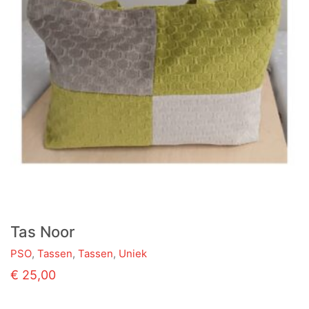
Tas Noor
PSO
,
Tassen
,
Tassen
,
Uniek
€
25,00