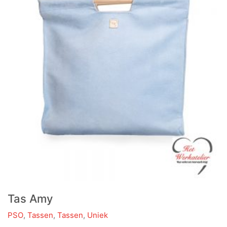
Tas Amy
PSO
,
Tassen
,
Tassen
,
Uniek
Dit