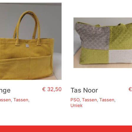
€
32,50
€
Inge
Tas Noor
assen
,
Tassen
,
PSO
,
Tassen
,
Tassen
,
Uniek