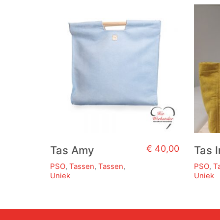
€
40,00
Tas Amy
Tas 
PSO
,
Tassen
,
Tassen
,
PSO
,
T
Uniek
Uniek
Dit
product
heeft
meerdere