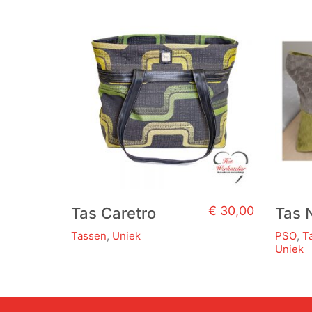
€
30,00
Tas Caretro
Tas 
Tassen
,
Uniek
PSO
,
T
Uniek