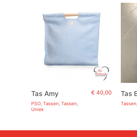
€
40,00
Tas Amy
Tas 
PSO
,
Tassen
,
Tassen
,
Tassen
Dit
Uniek
Dit
produc
product
heeft
heeft
meerde
meerdere
variatie