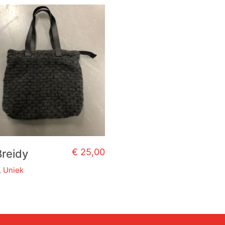
€
25,00
Breidy
,
Uniek
t
re
s.